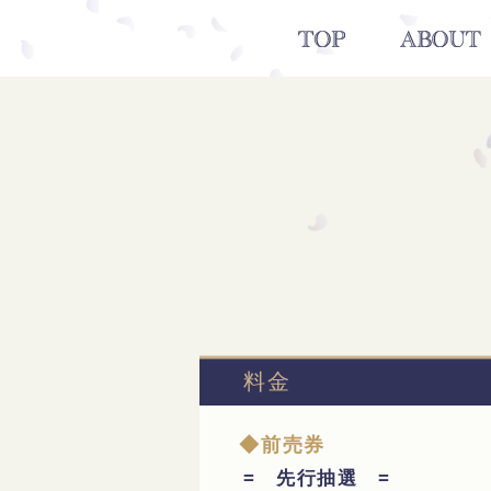
料金
◆前売券
= 先行抽選 =