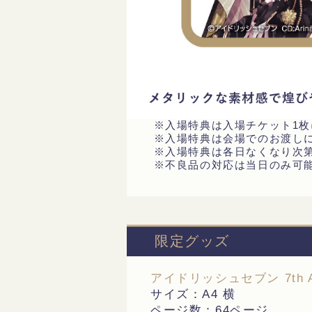
※入場特典は入場チケット1
※入場特典は会場でのお渡し
※入場特典は各日なくなり次
※不良品の対応は当日のみ可
限定グッズ
アイドリッシュセブン 7th Anni
サイズ：A4 横
ページ数：64ページ